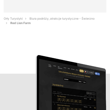
Orły Turystyki
Biura podróży, atrakcje turystyczne - Świerzno
Red Lion Farm