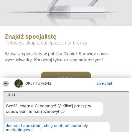
Znajdź specjalistę
Plebiscyt skupia najlepszych w branży
Szukasz specjalisty w pobliżu Ciebie? Sprawdź naszą
wyszukiwarkę. Korzystaj tylko z usług najlepszych!
Szukaj
ORŁY Turystyki
Live chat
15:24
Cześć, chętnie Ci pomogę! 🙂 Kliknij proszę w
odpowiedni temat rozmowy! 🙂
Organizator plebiscytu
Plebiscyt
Kontakt
Jestem Laureatem, chcę odebrać materiały
Bright Side Solutions sp. z o.
Laureaci
Kontakt
marketingowe
o. sp. k.
Lista