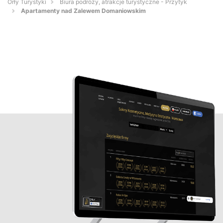
Orły Turystyki
Biura podróży, atrakcje turystyczne - Przytyk
Apartamenty nad Zalewem Domaniowskim