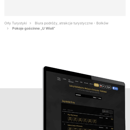
Orły Turystyki
Biura podróży, atrakcje turystyczne - Bolków
Pokoje gościnne „U Wioli”