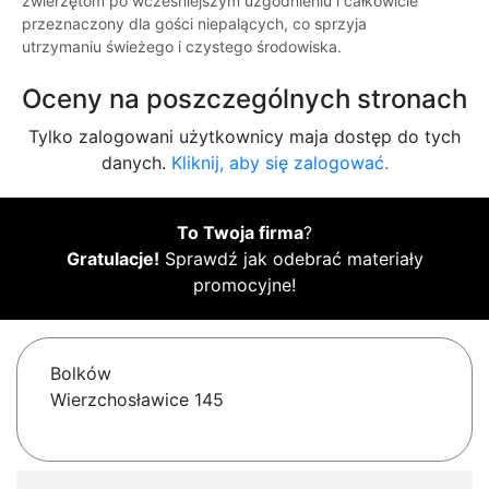
zwierzętom po wcześniejszym uzgodnieniu i całkowicie
przeznaczony dla gości niepalących, co sprzyja
utrzymaniu świeżego i czystego środowiska.
Oceny na poszczególnych stronach
Tylko zalogowani użytkownicy maja dostęp do tych
danych.
Kliknij, aby się zalogować.
To Twoja firma
?
Gratulacje!
Sprawdź jak odebrać materiały
promocyjne!
Bolków
Wierzchosławice 145