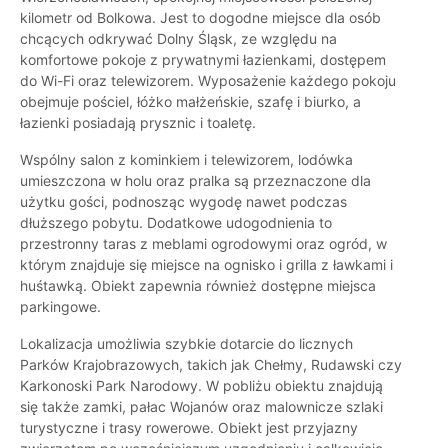
kilometr od Bolkowa. Jest to dogodne miejsce dla osób
chcących odkrywać Dolny Śląsk, ze względu na
komfortowe pokoje z prywatnymi łazienkami, dostępem
do Wi-Fi oraz telewizorem. Wyposażenie każdego pokoju
obejmuje pościel, łóżko małżeńskie, szafę i biurko, a
łazienki posiadają prysznic i toaletę.
Wspólny salon z kominkiem i telewizorem, lodówka
umieszczona w holu oraz pralka są przeznaczone dla
użytku gości, podnosząc wygodę nawet podczas
dłuższego pobytu. Dodatkowe udogodnienia to
przestronny taras z meblami ogrodowymi oraz ogród, w
którym znajduje się miejsce na ognisko i grilla z ławkami i
huśtawką. Obiekt zapewnia również dostępne miejsca
parkingowe.
Lokalizacja umożliwia szybkie dotarcie do licznych
Parków Krajobrazowych, takich jak Chełmy, Rudawski czy
Karkonoski Park Narodowy. W pobliżu obiektu znajdują
się także zamki, pałac Wojanów oraz malownicze szlaki
turystyczne i trasy rowerowe. Obiekt jest przyjazny