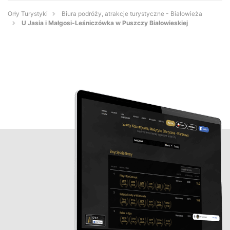
Orły Turystyki
Biura podróży, atrakcje turystyczne - Białowieża
U Jasia i Małgosi-Leśniczówka w Puszczy Białowieskiej