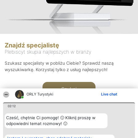
Znajdź specjalistę
Plebiscyt skupia najlepszych w branży
Szukasz specjalisty w pobliżu Ciebie? Sprawdź naszą
wyszukiwarkę. Korzystaj tylko z usług najlepszych!
Szukaj
ORŁY Turystyki
Live chat
02:12
Cześć, chętnie Ci pomogę! 🙂 Kliknij proszę w
odpowiedni temat rozmowy! 🙂
Organizator plebiscytu
Plebiscyt
Kontakt