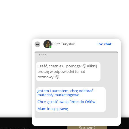
ORŁY Turystyki
Live chat
13:15
Cześć, chętnie Ci pomogę! 🙂 Kliknij
proszę w odpowiedni temat
rozmowy! 🙂
Jestem Laureatem, chcę odebrać
materiały marketingowe
Chcę zgłosić swoją firmę do Orłów
Mam inną sprawę
Sprawdź