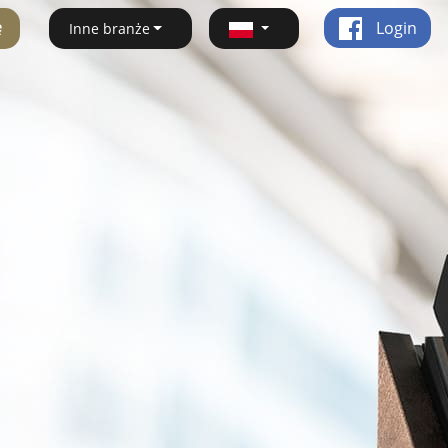
ę
Login
Inne branże