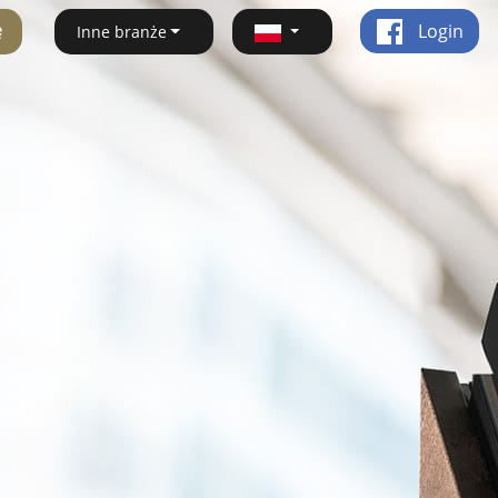
ę
Login
Inne branże