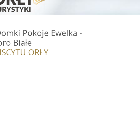
omki Pokoje Ewelka -
oro Białe
ISCYTU ORŁY