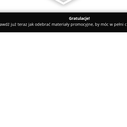
Gratulacje!
awdź już teraz jak odebrać materiały promocyjne, by móc w pełni c
zne - Włodawa
Apartamenty Domki Pokoje Ewelka - Okuninka, J
 Okuninka, Jezioro
O firmie:
Pokoje i Domki "Ewelka"
w Oku
kameralnym klimatem, położony
Białego. Wśród oferowanych f
pokoje oraz wolnostojące domki
czy grup znajomych. Wszystkie
obejmujące telewizor LCD, bezp
także lodówkę, czajnik elektry