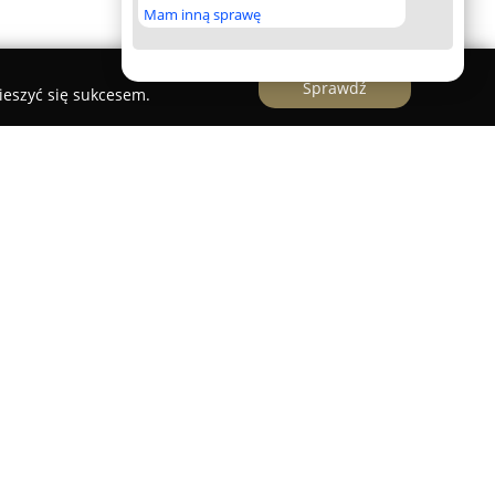
Mam inną sprawę
Sprawdź
ieszyć się sukcesem.
ezioro Białe
nince to pensjonat charakteryzujący się
 w malowniczym otoczeniu blisko Jeziora
orm zakwaterowania znajdują się komfortowe
, które sprawdzają się zarówno dla rodzin, par
 opcje noclegowe posiadają wyposażenie
łatne Wi-Fi, prywatną łazienkę z prysznicem, a
czny oraz niezbędny zestaw naczyń.