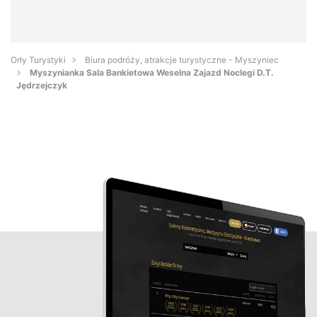
Orły Turystyki
Biura podróży, atrakcje turystyczne - Myszyniec
Myszynianka Sala Bankietowa Weselna Zajazd Noclegi D.T.
Jędrzejczyk