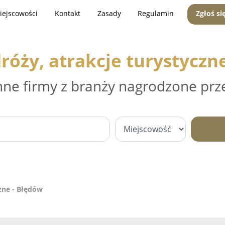
iejscowości
Kontakt
Zasady
Regulamin
Zgłoś si
róży, atrakcje turystyczn
nne firmy z branży nagrodzone prz
czne - Błędów