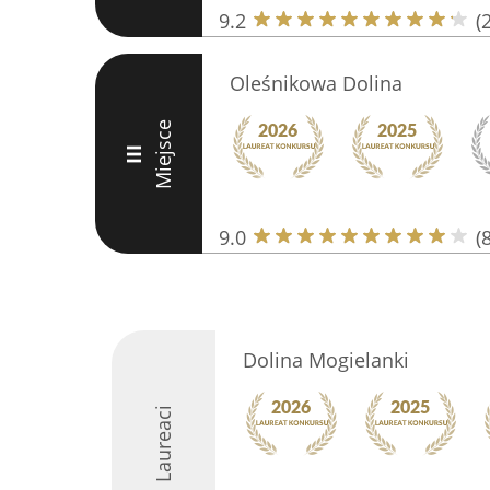
9.2
(
Oleśnikowa Dolina
Miejsce
III
9.0
(
Dolina Mogielanki
Laureaci