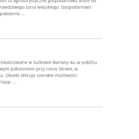
ni to agroturystyczne gospodarstwo, które od
prawdziwego życia wiejskiego. Gospodarstwo
okolenia ...
lokalizowane w Sulkowie Bariany 4a, w pobliżu
wym położeniem przy rzece Skrwie, w
. Obiekt oferuje szerokie możliwości
ając ...