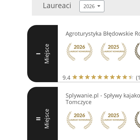
Laureaci
2026
Agroturystyka Błędowskie R
Miejsce
I
9.4
(
Splywanie.pl - Spływy kajak
Tomczyce
Miejsce
II