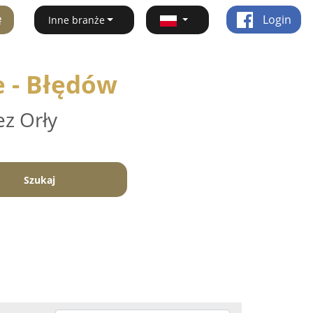
ę
Login
Inne branże
e - Błędów
ez Orły
Szukaj