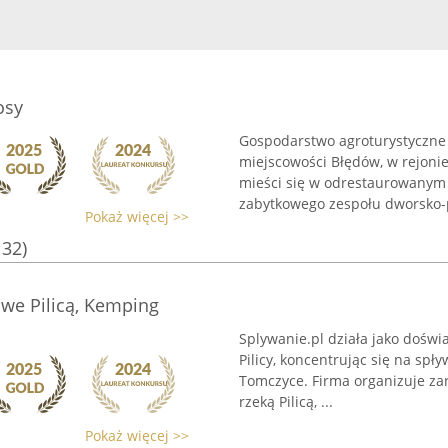
osy
Gospodarstwo agroturystyczne 
miejscowości Błędów, w rejoni
mieści się w odrestaurowanym f
zabytkowego zespołu dworsko-p
Pokaż więcej >>
132)
owe Pilicą, Kemping
Splywanie.pl działa jako doświ
Pilicy, koncentrując się na s
Tomczyce. Firma organizuje za
rzeką Pilicą, ...
Pokaż więcej >>