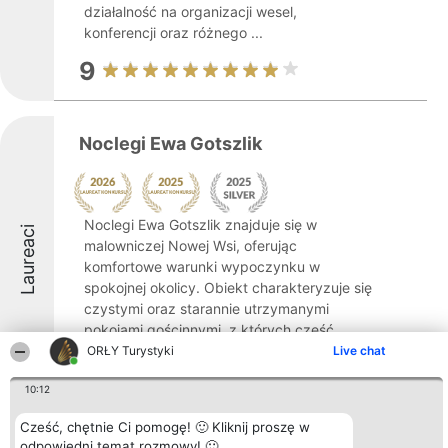
działalność na organizacji wesel,
konferencji oraz różnego ...
9
Noclegi Ewa Gotszlik
Noclegi Ewa Gotszlik znajduje się w
Laureaci
malowniczej Nowej Wsi, oferując
komfortowe warunki wypoczynku w
spokojnej okolicy. Obiekt charakteryzuje się
czystymi oraz starannie utrzymanymi
pokojami gościnnymi, z których część
wyposażona jest w balkony, ...
ORŁY Turystyki
Live chat
8.7
10:12
Cześć, chętnie Ci pomogę! 🙂 Kliknij proszę w
odpowiedni temat rozmowy! 🙂