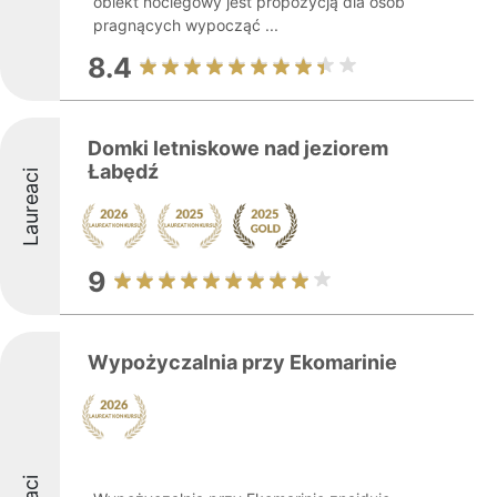
obiekt noclegowy jest propozycją dla osób
pragnących wypocząć ...
8.4
Domki letniskowe nad jeziorem
Łabędź
Laureaci
9
Wypożyczalnia przy Ekomarinie