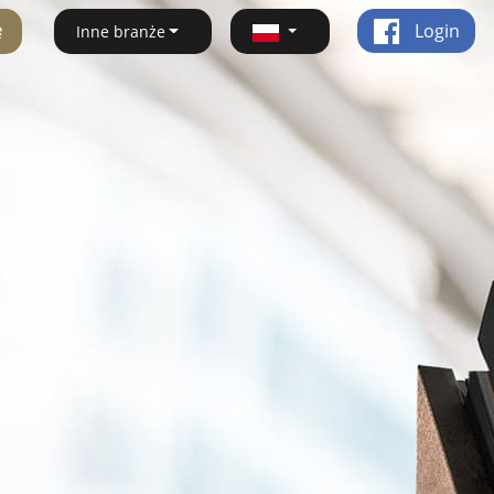
ę
Login
Inne branże