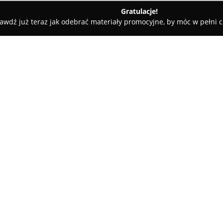
Gratulacje!
awdź już teraz jak odebrać materiały promocyjne, by móc w pełni c
e - Iława
Ośrodek Wypoczynkowy Bosman
O firmie:
Ośrodek Wypoczynkowy Bos
malowniczej Wielkiej Żuławie, 
położonej na Jezioraku. Obiekt
Krajobrazowego Pojezierza Iław
Pokaż więcej >>
oferuje bliskość zarówno lasów,
otoczeniu przyrody.
Ośrodek zapewnia noclegi w d
lub 5 osób. Każdy domek wyposa
elektryczny oraz naczynia, a 