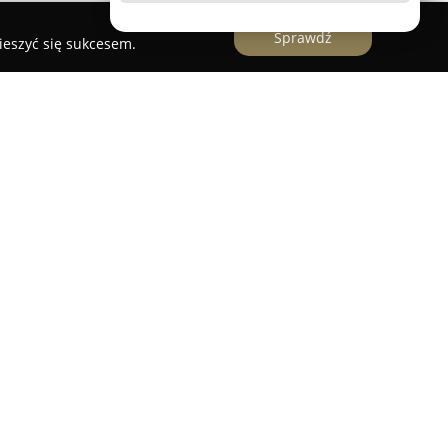
Sprawdź
ieszyć się sukcesem.
man
zlokalizowany w Iławie znajduje się na
największej śródlądowej wyspie w Polsce,
 ten, mieszczący się w obrębie Parku
skiego znanego jako "Zielone Płuca Polski",
 jak i jeziora, co sprzyja wypoczynkowi w ciszy i
omkach wypoczynkowych przeznaczonych dla 2, 4
żony jest w łazienkę, telewizor, lodówkę, czajnik
większe domki posiadają aneksy kuchenne. Na