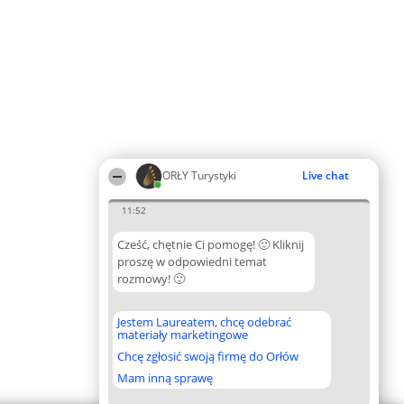
ORŁY Turystyki
Live chat
11:52
Cześć, chętnie Ci pomogę! 🙂 Kliknij
proszę w odpowiedni temat
rozmowy! 🙂
Jestem Laureatem, chcę odebrać
materiały marketingowe
Chcę zgłosić swoją firmę do Orłów
Mam inną sprawę