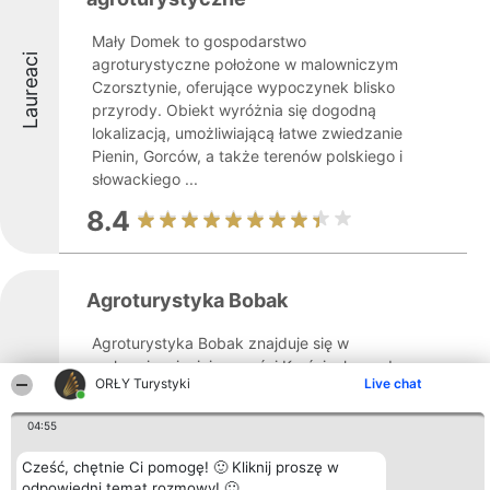
Mały Domek to gospodarstwo
Laureaci
agroturystyczne położone w malowniczym
Czorsztynie, oferujące wypoczynek blisko
przyrody. Obiekt wyróżnia się dogodną
lokalizacją, umożliwiającą łatwe zwiedzanie
Pienin, Gorców, a także terenów polskiego i
słowackiego ...
8.4
Agroturystyka Bobak
Agroturystyka Bobak znajduje się w
malowniczej miejscowości Krościenko nad
Laureaci
ORŁY Turystyki
Live chat
Dunajcem, oferując spokojne i zaciszne
otoczenie, w którym dominuje piękna
04:55
przyroda oraz specyficzny górski klimat.
Obiekt został przygotowany głównie z
Cześć, chętnie Ci pomogę! 🙂 Kliknij proszę w
myślą o osobach ...
odpowiedni temat rozmowy! 🙂