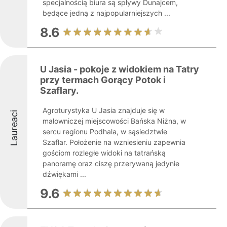
specjalnością biura są spływy Dunajcem,
będące jedną z najpopularniejszych ...
8.6
U Jasia - pokoje z widokiem na Tatry
przy termach Gorący Potok i
Szaflary.
Agroturystyka U Jasia znajduje się w
Laureaci
malowniczej miejscowości Bańska Niżna, w
sercu regionu Podhala, w sąsiedztwie
Szaflar. Położenie na wzniesieniu zapewnia
gościom rozległe widoki na tatrańską
panoramę oraz ciszę przerywaną jedynie
dźwiękami ...
9.6