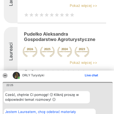
Pokaż więcej >>
Pudełko Aleksandra
Gospodarstwo Agroturystyczne
Laureaci
Pokaż więcej >>
8.4
ORŁY Turystyki
Live chat
22:25
Organizator plebiscytu
Plebiscyt
Kontakt
Bright Side Solutions sp. z o.
Laureaci
Kontakt
Cześć, chętnie Ci pomogę! 🙂 Kliknij proszę w
o. sp. k.
Lista
odpowiedni temat rozmowy! 🙂
ul. Ruska 22
wszystkich
Wrocław 50-079
Laureatów
KRS 0000749100 | Regon
Zasady
Jestem Laureatem, chcę odebrać materiały
381313360 | NIP 8943132676
Regulamin