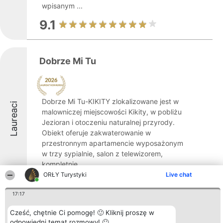
wpisanym ...
9.1
Dobrze Mi Tu
Dobrze Mi Tu-KIKITY zlokalizowane jest w
Laureaci
malowniczej miejscowości Kikity, w pobliżu
Jezioran i otoczeniu naturalnej przyrody.
Obiekt oferuje zakwaterowanie w
przestronnym apartamencie wyposażonym
w trzy sypialnie, salon z telewizorem,
kompletnie ...
ORŁY Turystyki
Live chat
8.8
17:17
Cześć, chętnie Ci pomogę! 🙂 Kliknij proszę w
Ostoja Leśna Cisza
odpowiedni temat rozmowy! 🙂