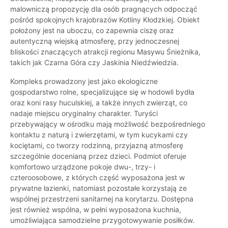
malowniczą propozycję dla osób pragnących odpocząć
pośród spokojnych krajobrazów Kotliny Kłodzkiej. Obiekt
położony jest na uboczu, co zapewnia ciszę oraz
autentyczną wiejską atmosferę, przy jednoczesnej
bliskości znaczących atrakcji regionu Masywu Śnieżnika,
takich jak Czarna Góra czy Jaskinia Niedźwiedzia.
Kompleks prowadzony jest jako ekologiczne
gospodarstwo rolne, specjalizujące się w hodowli bydła
oraz koni rasy huculskiej, a także innych zwierząt, co
nadaje miejscu oryginalny charakter. Turyści
przebywający w ośrodku mają możliwość bezpośredniego
kontaktu z naturą i zwierzętami, w tym kucykami czy
kociętami, co tworzy rodzinną, przyjazną atmosferę
szczególnie docenianą przez dzieci. Podmiot oferuje
komfortowo urządzone pokoje dwu-, trzy- i
czteroosobowe, z których część wyposażona jest w
prywatne łazienki, natomiast pozostałe korzystają ze
wspólnej przestrzeni sanitarnej na korytarzu. Dostępna
jest również wspólna, w pełni wyposażona kuchnia,
umożliwiająca samodzielne przygotowywanie posiłków.