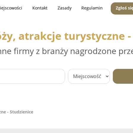
iejscowości
Kontakt
Zasady
Regulamin
Zgłoś si
ży, atrakcje turystyczne -
nne firmy z branży nagrodzone prz
zne - Studzienice