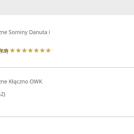
zne Sominy Danuta i
(88)
zne Kłączno OWK
52)