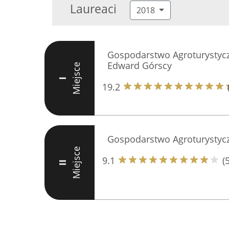
Laureaci
2018
Gospodarstwo Agroturystyc
Edward Górscy
Miejsce
I
19.2
Gospodarstwo Agroturystyc
Miejsce
9.1
(
II