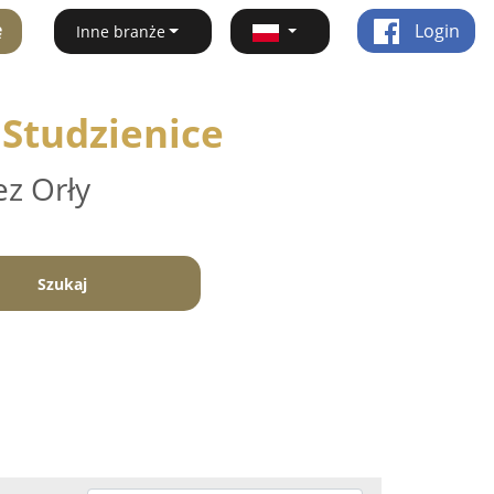
ę
Login
Inne branże
 Studzienice
ez Orły
Szukaj