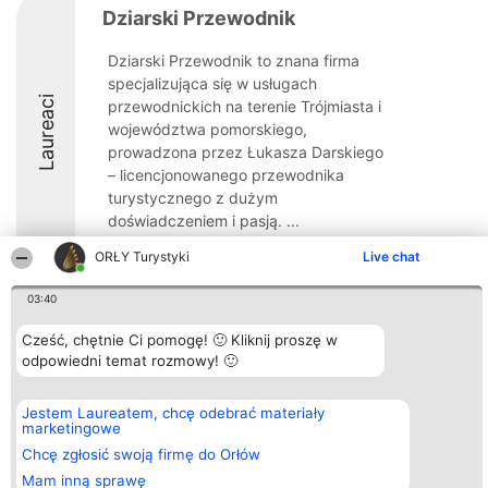
Dziarski Przewodnik
Dziarski Przewodnik to znana firma
specjalizująca się w usługach
Laureaci
przewodnickich na terenie Trójmiasta i
województwa pomorskiego,
prowadzona przez Łukasza Darskiego
– licencjonowanego przewodnika
turystycznego z dużym
doświadczeniem i pasją. ...
ORŁY Turystyki
Live chat
03:40
Organizator plebiscytu
Plebiscyt
Kontakt
Cześć, chętnie Ci pomogę! 🙂 Kliknij proszę w
Bright Side Solutions sp. z o.
Laureaci
Kontakt
odpowiedni temat rozmowy! 🙂
o. sp. k.
Lista
ul. Ruska 22
wszystkich
Wrocław 50-079
Laureatów
Jestem Laureatem, chcę odebrać materiały
KRS 0000749100 | Regon
Zasady
marketingowe
381313360 | NIP 8943132676
Regulamin
+48 508 492 400
Chcę zgłosić swoją firmę do Orłów
Polityka
Prywatności
Mam inną sprawę